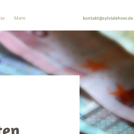
rse
More
kontakt@sylvialehner.de
ten