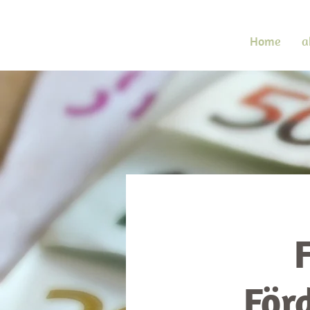
Home
a
För