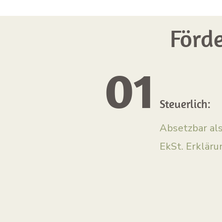
Förd
01
Steuerlich:
Absetzbar al
EkSt. Erkläru