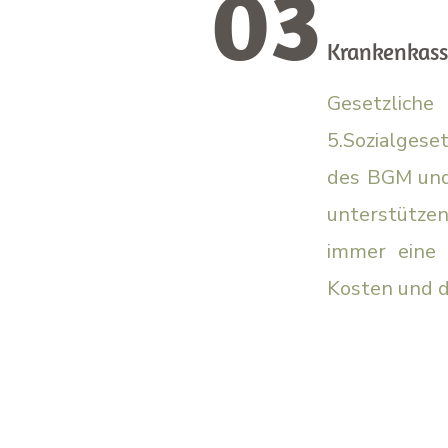
03
Krankenkass
Gesetzlic
5.Sozialges
des BGM und 
unterstützen
immer eine E
Kosten und d