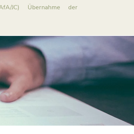
i AfA/JC) Übernahme der
.